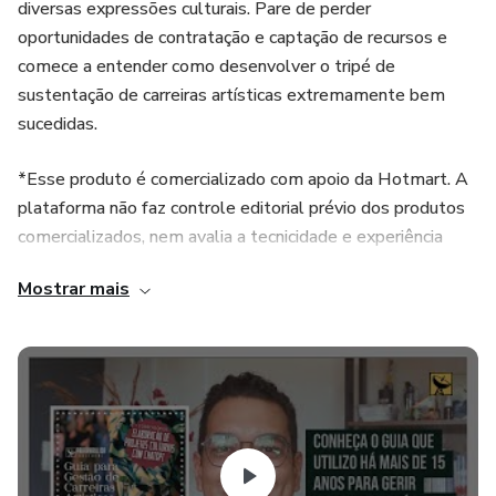
diversas expressões culturais. Pare de perder
oportunidades de contratação e captação de recursos e
comece a entender como desenvolver o tripé de
sustentação de carreiras artísticas extremamente bem
sucedidas.
*Esse produto é comercializado com apoio da Hotmart. A
plataforma não faz controle editorial prévio dos produtos
comercializados, nem avalia a tecnicidade e experiência
daqueles que os produzem. A existência de um produto e
Mostrar mais
sua aquisição, por meio da plataforma, não podem ser
consideradas como garantia de qualidade de conteúdo e
resultado, em qualquer hipótese. Ao adquiri-lo, o
comprador declara estar ciente dessas informações. Os
termos e políticas da Hotmart podem ser acessados aqui,
antes mesmo da conclusão da compra.