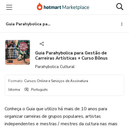
Ir
Ir
Ir
para
para
para
o
o
o
conteúdo
pagamento
rodapé
Guia Parahybolica para Gestão de Carreiras Artísticas + Curso Bônus
principal
Guia Parahybolica para Gestão de
Carreiras Artísticas + Curso Bônus
Parahybolica Cultural
Formato
:
Cursos Online e Serviços de Assinatura
Idioma
:
Português
Conheça o Guia que utilizo há mais de 10 anos para
organizar carreiras de grupos populares, artistas
independentes e mestras / mestres da cultura nas mais