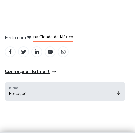
em Bogotá
em Amsterdam
em Madrid
na Cidade do México
Feito com
❤
em Belo Horizonte
Conheça a Hotmart
Idioma
Português