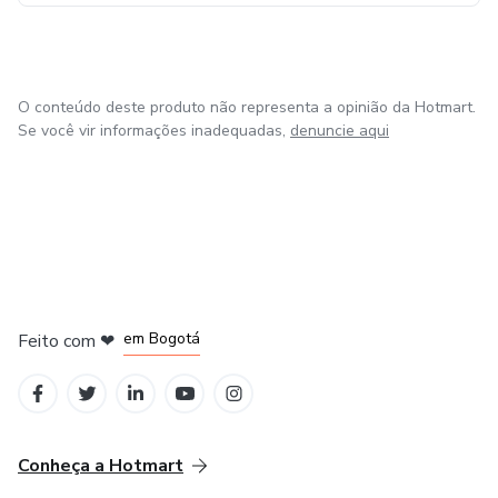
O conteúdo deste produto não representa a opinião da Hotmart.
Se você vir informações inadequadas,
denuncie aqui
em Amsterdam
em Madrid
em Bogotá
Feito com
❤
em Belo Horizonte
na Cidade do México
Conheça a Hotmart