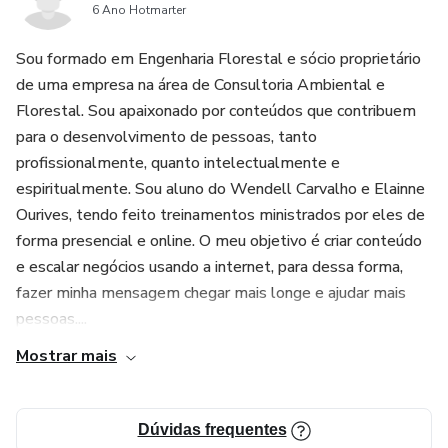
áreas da vida.
6 Ano Hotmarter
4. Abordagem abrangente: O e-book aborda diferentes
Sou formado em Engenharia Florestal e sócio proprietário
aspectos da inteligência emocional, incluindo
de uma empresa na área de Consultoria Ambiental e
autoconsciência emocional, regulação emocional, gestão de
Florestal. Sou apaixonado por conteúdos que contribuem
para o desenvolvimento de pessoas, tanto
relacionamentos e tomada de decisões baseadas em
profissionalmente, quanto intelectualmente e
emoções. Isso permite que os leitores tenham uma
espiritualmente. Sou aluno do Wendell Carvalho e Elainne
compreensão completa e aprofundada dessa habilidade.
Ourives, tendo feito treinamentos ministrados por eles de
forma presencial e online. O meu objetivo é criar conteúdo
5. Fácil acesso e leitura agradável: O e-book está
e escalar negócios usando a internet, para dessa forma,
disponível em formato digital, o que facilita o acesso e a
fazer minha mensagem chegar mais longe e ajudar mais
leitura em qualquer dispositivo. Além disso, é escrito de
pessoas....
forma clara e objetiva, tornando a leitura agradável e de
Mostrar mais
fácil compreensão para todos os leitores.
Dúvidas frequentes