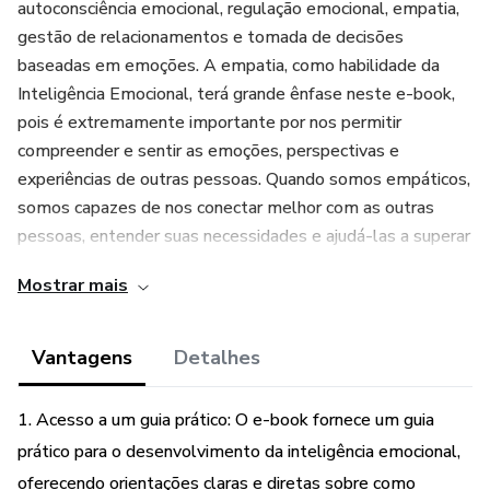
autoconsciência emocional, regulação emocional, empatia,
gestão de relacionamentos e tomada de decisões
baseadas em emoções. A empatia, como habilidade da
Inteligência Emocional, terá grande ênfase neste e-book,
pois é extremamente importante por nos permitir
compreender e sentir as emoções, perspectivas e
experiências de outras pessoas. Quando somos empáticos,
somos capazes de nos conectar melhor com as outras
pessoas, entender suas necessidades e ajudá-las a superar
seus desafios. A Inteligência Emocional é considerada uma
Mostrar mais
habilidade essencial para o sucesso pessoal e profissional,
já que pode influenciar significativamente a forma como as
pessoas se comunicam, se relacionam e enfrentam
Vantagens
Detalhes
desafios na vida.
1. Acesso a um guia prático: O e-book fornece um guia
Espero que este e-book seja útil para você na sua jornada
prático para o desenvolvimento da inteligência emocional,
de desenvolvimento da sua Inteligência Emocional!!!
oferecendo orientações claras e diretas sobre como