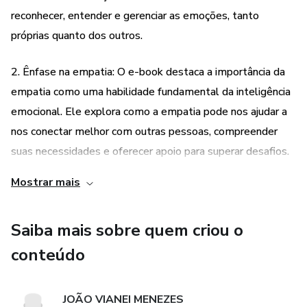
reconhecer, entender e gerenciar as emoções, tanto
Boa leitura!!!!
próprias quanto dos outros.
2. Ênfase na empatia: O e-book destaca a importância da
empatia como uma habilidade fundamental da inteligência
emocional. Ele explora como a empatia pode nos ajudar a
nos conectar melhor com outras pessoas, compreender
suas necessidades e oferecer apoio para superar desafios.
Mostrar mais
3. Relevância pessoal e profissional: A inteligência
emocional é considerada uma habilidade essencial tanto
Saiba mais sobre quem criou o
para o sucesso pessoal quanto profissional. O e-book
aborda como o desenvolvimento dessa habilidade pode
conteúdo
influenciar positivamente a forma como nos comunicamos,
nos relacionamos e enfrentamos desafios em todas as
JOÃO VIANEI MENEZES