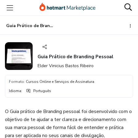
Ir
Ir
Ir
para
para
para
o
o
o
conteúdo
pagamento
rodapé
Guia Prático de Branding Pessoal
principal
Guia Prático de Branding Pessoal
Elder Vinicius Bastos Ribeiro
Formato
:
Cursos Online e Serviços de Assinatura
Idioma
:
Português
O Guia prático de Branding pessoal foi desenvolvido com o
objetivo de te ajudar a ter clareza e direcionamento com
sua marca pessoal de forma fácil de entender e prática
para ser aplicada no seus canais de divulgação,