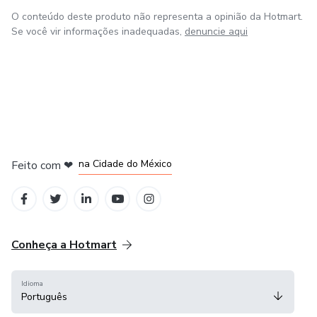
O conteúdo deste produto não representa a opinião da Hotmart.
Se você vir informações inadequadas,
denuncie aqui
em Bogotá
em Amsterdam
em Madrid
na Cidade do México
Feito com
❤
em Belo Horizonte
Conheça a Hotmart
Idioma
Português