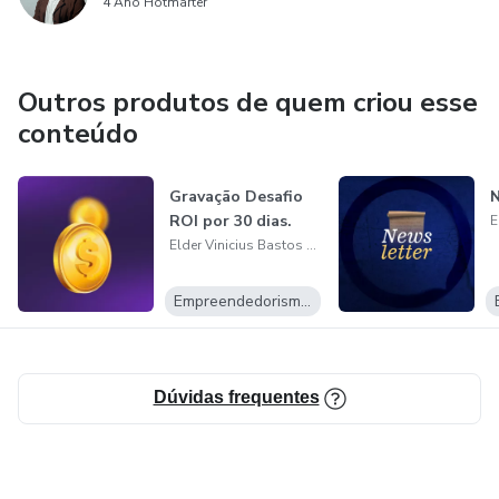
4 Ano Hotmarter
Outros produtos de quem criou esse
conteúdo
Gravação Desafio
N
ROI por 30 dias.
Elder Vinicius Bastos Ribeiro
Empreendedorismo Digital
Dúvidas frequentes