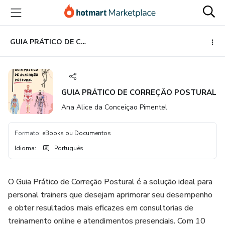
Ir
Ir
Ir
para
para
para
o
o
o
conteúdo
pagamento
rodapé
GUIA PRÁTICO DE CORREÇÃO POSTURAL
principal
GUIA PRÁTICO DE CORREÇÃO POSTURAL
Ana Alice da Conceiçao Pimentel
Formato
:
eBooks ou Documentos
Idioma
:
Português
O Guia Prático de Correção Postural é a solução ideal para
personal trainers que desejam aprimorar seu desempenho
e obter resultados mais eficazes em consultorias de
treinamento online e atendimentos presenciais. Com 10