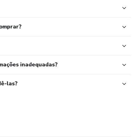
comprar?
rmações inadequadas?
ê-las?