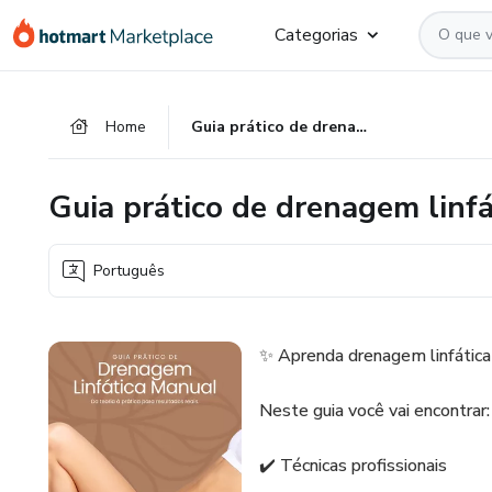
Ir
Ir
Ir
Categorias
para
para
para
o
o
o
conteúdo
pagamento
rodapé
Home
Guia prático de drenagem linfática manual
principal
Guia prático de drenagem linf
Português
✨ Aprenda drenagem linfática
Neste guia você vai encontrar:
✔️ Técnicas profissionais