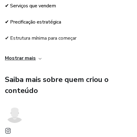
✔ Serviços que vendem
✔ Precificação estratégica
✔ Estrutura mínima para começar
✔ Prospecção e aquisição de clientes
Mostrar mais
✔ Funil de atendimento
Saiba mais sobre quem criou o
✔ Rotina prática de trabalho
conteúdo
✔ Plano de crescimento (30 / 60 / 90 dias)
✔ Capítulo bônus: como fechar contratos mesmo sendo
iniciante