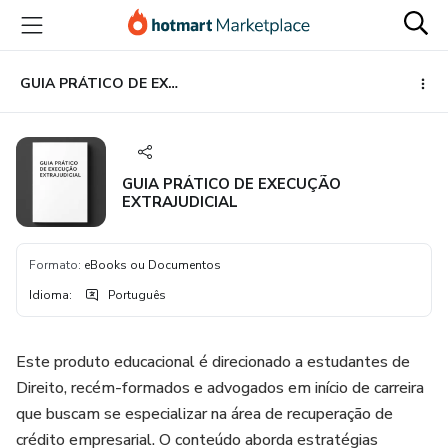
Ir
Ir
Ir
para
para
para
o
o
o
conteúdo
pagamento
rodapé
GUIA PRÁTICO DE EXECUÇÃO EXTRAJUDICIAL
principal
GUIA PRÁTICO DE EXECUÇÃO
EXTRAJUDICIAL
Formato
:
eBooks ou Documentos
Idioma
:
Português
Este produto educacional é direcionado a estudantes de
Direito, recém-formados e advogados em início de carreira
que buscam se especializar na área de recuperação de
crédito empresarial. O conteúdo aborda estratégias