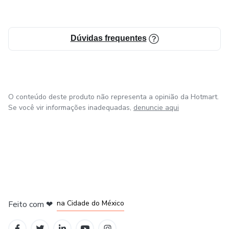
Dúvidas frequentes
O conteúdo deste produto não representa a opinião da Hotmart.
Se você vir informações inadequadas,
denuncie aqui
em Bogotá
em Amsterdam
em Madrid
na Cidade do México
Feito com
❤
em Belo Horizonte