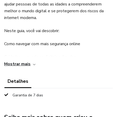
ajudar pessoas de todas as idades a compreenderem
melhor o mundo digital e se protegerem dos riscos da
internet moderna.
Neste guia, você vai descobrir:
Como navegar com mais segurança online
Cuidados com golpes digitais e fraudes
Mostrar mais
Proteção de dados pessoais e privacidade
Detalhes
Uso consciente das redes sociais
Garantia de 7 dias
Como identificar fake news e manipulações
Introdução à inteligência artificial e mudanças tecnológicas