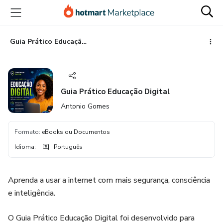
Ir
Ir
Ir
para
para
para
o
o
o
conteúdo
pagamento
rodapé
Guia Prático Educação Digital
principal
Guia Prático Educação Digital
Antonio Gomes
Formato
:
eBooks ou Documentos
Idioma
:
Português
Aprenda a usar a internet com mais segurança, consciência
e inteligência.
O Guia Prático Educação Digital foi desenvolvido para