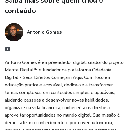
Saiba mais sobre quem criou o
Dicas de produtividade digital
conteúdo
A importância da adaptação profissional na era digital
Antonio Gomes
O conteúdo foi criado em linguagem simples e acessível,
ideal para iniciantes, famílias, trabalhadores e qualquer
pessoa que queira se preparar melhor para o futuro digital.
Antonio Gomes é empreendedor digital, criador do projeto
✅ Conteúdo prático e atualizado
Mente Digital™ e fundador da plataforma Cidadania
Digital - Seus Direitos Começam Aqui. Com foco em
✅ Fácil leitura
educação prática e acessível, dedica-se a transformar
temas complexos em conteúdos simples e aplicáveis,
✅ Acesso imediato
ajudando pessoas a desenvolver novas habilidades,
organizar sua vida financeira, conhecer seus direitos e
✅ Material pensado para o dia a dia real
aproveitar oportunidades no mundo digital. Sua missão é
O mundo está mudando rapidamente — e a informação
democratizar o conhecimento e promover autonomia,