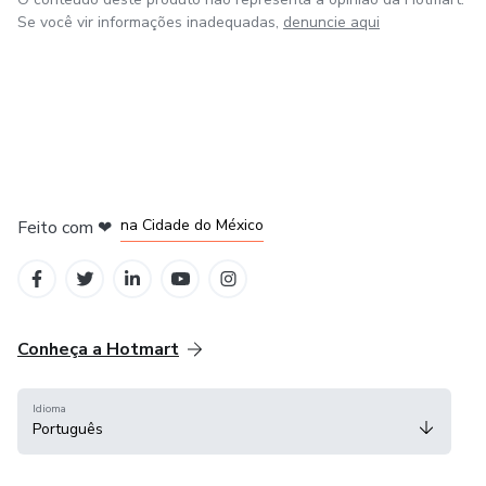
Se você vir informações inadequadas,
denuncie aqui
em Bogotá
em Amsterdam
em Madrid
na Cidade do México
Feito com
❤
em Belo Horizonte
Conheça a Hotmart
Idioma
Português