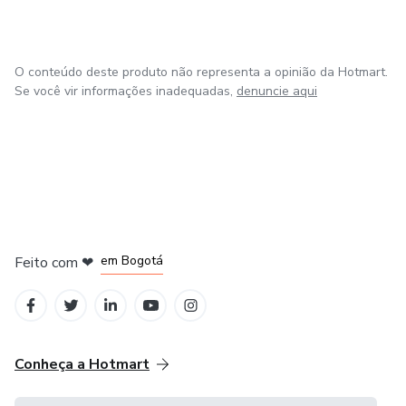
O conteúdo deste produto não representa a opinião da Hotmart.
Se você vir informações inadequadas,
denuncie aqui
em Amsterdam
em Madrid
em Bogotá
Feito com
❤
em Belo Horizonte
na Cidade do México
Conheça a Hotmart