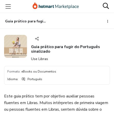
Ir
Ir
Ir
para
para
para
o
o
o
conteúdo
pagamento
rodapé
Guia prático para fugir do Português sinalizado
principal
Guia prático para fugir do Português
sinalizado
Use Libras
Formato
:
eBooks ou Documentos
Idioma
:
Português
Este guia prático tem por objetivo auxiliar pessoas
fluentes em Libras. Muitos intérpretes de primeira viagem
ou pessoas fluentes em Libras, sentem dúvida sobre o