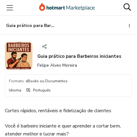
Ir
Ir
Ir
para
para
para
o
o
o
conteúdo
pagamento
rodapé
Guia prático para Barbeiros iniciantes
principal
Guia prático para Barbeiros iniciantes
Felipe Alves Moreira
Formato
:
eBooks ou Documentos
Idioma
:
Português
Cortes rápidos, rentáveis e fidelização de clientes
Você é barbeiro iniciante e quer aprender a cortar bem,
atender melhor e lucrar mais?