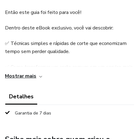
Então este guia foi feito para você!
Dentro deste eBook exclusivo, você vai descobrir:
✅ Técnicas simples e rápidas de corte que economizam
tempo sem perder qualidade.
✅ Como transformar um corte comum em um serviço mais
rentável.
Mostrar mais
✅ A fórmula para fidelizar clientes e construir uma carteira
Detalhes
sólida.
Garantia de 7 dias
✅ Dicas práticas de atendimento que fazem o cliente
voltar sempre.
✅ Estratégias para começar a ganhar dinheiro mesmo