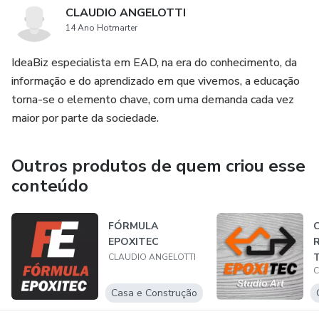
CLAUDIO ANGELOTTI
14 Ano Hotmarter
IdeaBiz especialista em EAD, na era do conhecimento, da
informação e do aprendizado em que vivemos, a educação
torna-se o elemento chave, com uma demanda cada vez
maior por parte da sociedade.
Outros produtos de quem criou esse
conteúdo
FÓRMULA
C
EPOXITEC
R
T
CLAUDIO ANGELOTTI
C
S
Casa e Construção