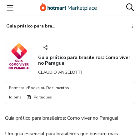
Ir
Ir
Ir
para
para
para
o
o
o
conteúdo
pagamento
rodapé
Guia prático para brasileiros: Como viver no Paraguai
principal
Guia prático para brasileiros: Como viver
no Paraguai
CLAUDIO ANGELOTTI
Formato
:
eBooks ou Documentos
Idioma
:
Português
Guia prático para brasileiros: Como viver no Paraguai
Um guia essencial para brasileiros que buscam mais