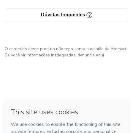
Dúvidas frequentes
O conteúdo deste produto não representa a opinião da Hotmart.
Se você vir informações inadequadas,
denuncie aqui
em Amsterdam
em Madrid
em Bogotá
Feito com
❤
em Belo Horizonte
na Cidade do México