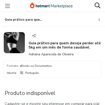
Ir
Ir
Ir
para
para
para
o
o
o
conteúdo
pagamento
rodapé
Guia prático para quem deseja perder até 5kg em um mês de forma saudável.
principal
Guia prático para quem deseja perder até
5kg em um mês de forma saudável.
Adriana Aparecida de Oliveira
Formato
:
eBooks ou Documentos
Idioma
:
Português
Produto indisponível
Cadastre-se e mostre seu interesse em comprar para o(a)