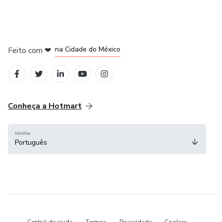
em Bogotá
em Amsterdam
em Madrid
na Cidade do México
Feito com
❤
em Belo Horizonte
Conheça a Hotmart
Idioma
Português