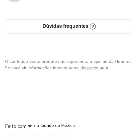
Dúvidas frequentes
O conteúdo deste produto não representa a opinião da Hotmart.
Se você vir informações inadequadas,
denuncie aqui
em Bogotá
em Amsterdam
em Madrid
na Cidade do México
Feito com
❤
em Belo Horizonte