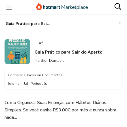
Ir
Ir
Ir
para
para
para
o
o
o
conteúdo
pagamento
rodapé
Guia Prático para Sair do Aperto
principal
Guia Prático para Sair do Aperto
Heithor Damasio
Formato
:
eBooks ou Documentos
Idioma
:
Português
Como Organizar Suas Finanças com Hábitos Diários
Simples. Se você ganha R$3.000 por mês e nunca sobra
nada…