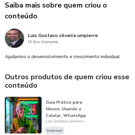
Saiba mais sobre quem criou o
podem reduzir o estresse, que é um fator de risco para
pressão alta.
conteúdo
• Alternativa acessível e segura: Podem ser cultivadas em
Luis Gustavo silveira umpierre
casa e consumidas em chás, temperos ou cápsulas,
15 Ano Hotmarter
oferecendo uma opção natural de cuidado .
Ajudamos o desenvolvimento e crescimento individual
Outros produtos de quem criou esse
conteúdo
Guia Prático para
Idosos: Usando o
Celular, WhatsApp
Luis Gustavo silveira umpierre
e Pi...
Internet