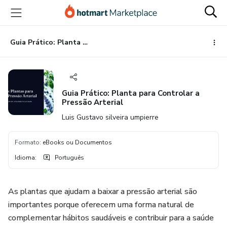
Ir
Ir
Ir
para
para
para
o
o
o
conteúdo
pagamento
rodapé
Guia Prático: Planta para Controlar a Pressão Arterial
principal
Guia Prático: Planta para Controlar a
Pressão Arterial
Luis Gustavo silveira umpierre
Formato
:
eBooks ou Documentos
Idioma
:
Português
As plantas que ajudam a baixar a pressão arterial são
importantes porque oferecem uma forma natural de
complementar hábitos saudáveis e contribuir para a saúde