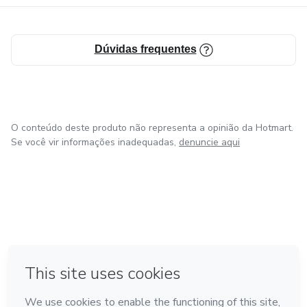
Dúvidas frequentes
O conteúdo deste produto não representa a opinião da Hotmart.
Se você vir informações inadequadas,
denuncie aqui
em Madrid
em Amsterdam
Feito com
❤
em Belo Horizonte
na Cidade do México
em Bogotá