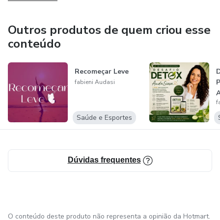
AudaSioso.
Outros produtos de quem criou esse
conteúdo
Recomeçar Leve
D
P
fabieni Audasi
A
f
d
Saúde e Esportes
Dúvidas frequentes
O conteúdo deste produto não representa a opinião da Hotmart.