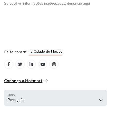
Se você vir informações inadequadas,
denuncie aqui
em Bogotá
em Amsterdam
em Madrid
na Cidade do México
Feito com
❤
em Belo Horizonte
Conheça a Hotmart
Idioma
Português