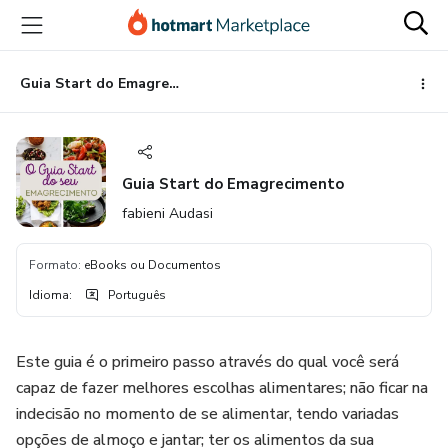
Ir
Ir
Ir
para
para
para
o
o
o
conteúdo
pagamento
rodapé
Guia Start do Emagrecimento
principal
Guia Start do Emagrecimento
fabieni Audasi
Formato
:
eBooks ou Documentos
Idioma
:
Português
Este guia é o primeiro passo através do qual você será
capaz de fazer melhores escolhas alimentares; não ficar na
indecisão no momento de se alimentar, tendo variadas
opções de almoço e jantar; ter os alimentos da sua