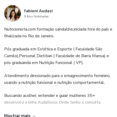
fabieni Audasi
9 Ano Hotmarter
Nutricionista,com formação sanduíche,iniciada fora do país e
finalizada no Rio de Janeiro.
Pós graduada em Estética e Esporte ( Faculdade São
Camilo),Personal Dietitian ( Faculdade de Barra Mansa) e
pós graduanda em Nutrição Funcional ( VP).
Atendimento direcionado para o emagrecimento feminino,
usando a nutrição funcional e nutrição comportamental.
Buscando acolher, entender e guiar mulheres 35+
desenvolvi a linha AudaSiosa. Onde tenho a consulta
AudaSiosa, o Programa de Acompanhamento com o
Mostrar mais
método AudaSiosa e o Desafio Detox, o Protocolo