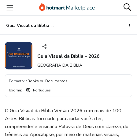
Ir
Ir
Ir
para
para
para
o
o
o
conteúdo
pagamento
rodapé
Guia Visual da Bíblia – 2026
principal
Guia Visual da Bíblia – 2026
GEOGRAFIA DA BÍBLIA
Formato
:
eBooks ou Documentos
Idioma
:
Português
O Guia Visual da Bíblia Versão 2026 com mais de 100
Artes Bíblicas foi criado para ajudar você a ler,
compreender e ensinar a Palavra de Deus com clareza, do
Gênesis ao Apocalipse, por meio de materiais visuais,