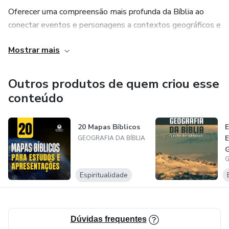
Oferecer uma compreensão mais profunda da Bíblia ao
conectar eventos e personagens a contextos geográficos e
históricos precisos.
Mostrar mais
Buscamos transformar o estudo das Escrituras em uma
experiência visual e educativa.
Outros produtos de quem criou esse
conteúdo
Nossa Equipe:
20 Mapas Bíblicos
Somos uma família estudiosa e entusiastas da Bíblia
GEOGRAFIA DA BÍBLIA
dedicados à criação de materiais de alta qualidade. Nossa
time combina expertise em geografia, teologia, história e
G
B
design para apresentar informações de maneira clara e
Espiritualidade
envolvente.
Junte-se a nós na exploração da Bíblia Sagrada, onde a
história ganha vida através de recursos visuais e
Dúvidas frequentes