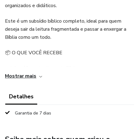
organizados e didáticos.
Este é um subsídio bíblico completo, ideal para quem
deseja sair da leitura fragmentada e passar a enxergar a
Bíblia como um todo.
📦 O QUE VOCÊ RECEBE
✔ Infográficos dos livros da Bíblia
Mostrar mais
– Panorama de cada livro: autor, contexto, tema, estrutura
e curiosidades
Detalhes
✔ Mapas Bíblicos
Garantia de 7 dias
– Compreenda onde os acontecimentos bíblicos ocorreram
✔ Cronologias Bíblicas