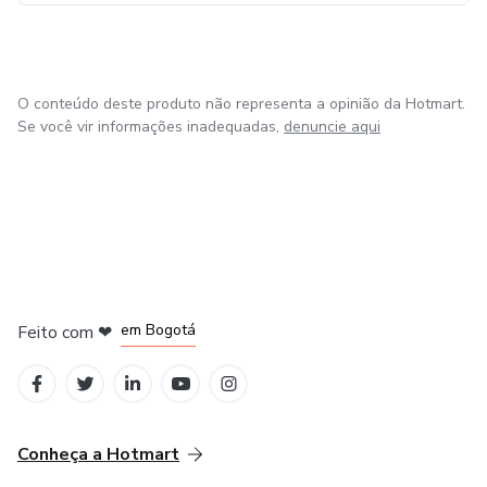
informativos.
O conteúdo deste produto não representa a opinião da Hotmart.
Se você vir informações inadequadas,
denuncie aqui
em Amsterdam
em Madrid
em Bogotá
Feito com
❤
em Belo Horizonte
na Cidade do México
Conheça a Hotmart