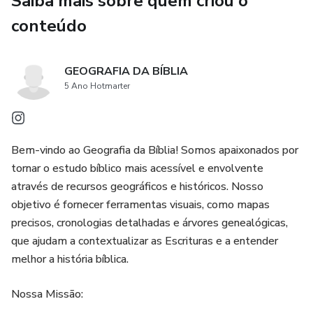
Saiba mais sobre quem criou o
conteúdo
– Eventos organizados em linha do tempo, da Criação à
Igreja Primitiva
GEOGRAFIA DA BÍBLIA
✔ Genealogias Bíblicas
5 Ano Hotmarter
– Das origens da humanidade até a genealogia de Jesus
Bem-vindo ao Geografia da Bíblia! Somos apaixonados por
São mais de 100 Artes Bíblicas em um único PDF.
tornar o estudo bíblico mais acessível e envolvente
através de recursos geográficos e históricos. Nosso
✔ Gráficos Temáticos Teológicos
objetivo é fornecer ferramentas visuais, como mapas
precisos, cronologias detalhadas e árvores genealógicas,
– Estrutura da Bíblia, períodos históricos, profetas,
que ajudam a contextualizar as Escrituras e a entender
evangelhos, cartas e Apocalipse
melhor a história bíblica.
Nossa Missão: