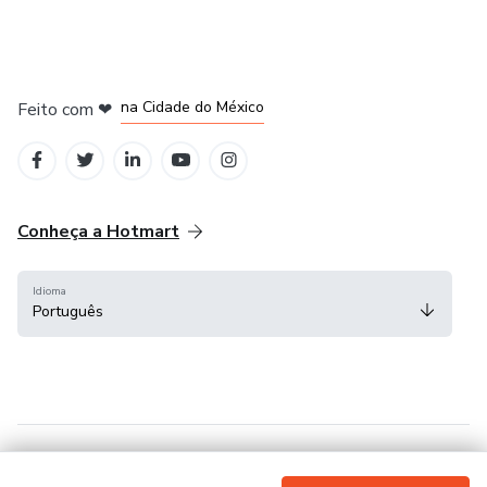
em Bogotá
em Amsterdam
em Madrid
na Cidade do México
Feito com
❤
em Belo Horizonte
Conheça a Hotmart
Idioma
Português
Central de ajuda
Termos
Privacidade
Cookies