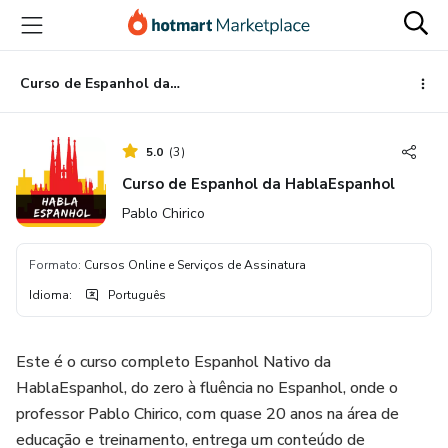
Ir
Ir
Ir
para
para
para
o
o
o
conteúdo
pagamento
rodapé
Curso de Espanhol da HablaEspanhol
principal
5.0
(
3
)
Curso de Espanhol da HablaEspanhol
Pablo Chirico
Formato
:
Cursos Online e Serviços de Assinatura
Idioma
:
Português
Este é o curso completo Espanhol Nativo da
HablaEspanhol, do zero à fluência no Espanhol, onde o
professor Pablo Chirico, com quase 20 anos na área de
educação e treinamento, entrega um conteúdo de