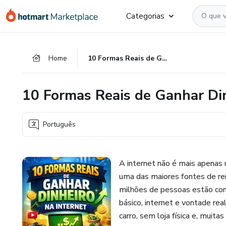
Ir
Ir
Ir
Categorias
para
para
para
o
o
o
conteúdo
pagamento
rodapé
Home
10 Formas Reais de Ganhar Dinheiro na Internet
principal
10 Formas Reais de Ganhar Din
Português
A internet não é mais apenas 
uma das maiores fontes de r
milhões de pessoas estão con
básico, internet e vontade re
carro, sem loja física e, muita