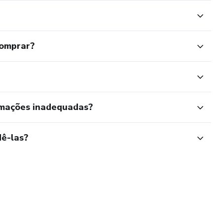
comprar?
rmações inadequadas?
ê-las?