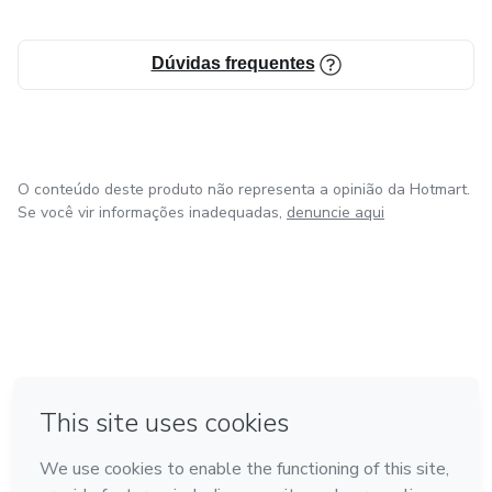
Dúvidas frequentes
O conteúdo deste produto não representa a opinião da Hotmart.
Se você vir informações inadequadas,
denuncie aqui
em Amsterdam
em Madrid
em Bogotá
Feito com
❤
em Belo Horizonte
na Cidade do México