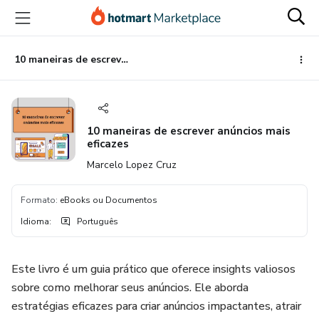
Ir
Ir
Ir
para
para
para
o
o
o
conteúdo
pagamento
rodapé
10 maneiras de escrever anúncios mais eficazes
principal
10 maneiras de escrever anúncios mais
eficazes
Marcelo Lopez Cruz
Formato
:
eBooks ou Documentos
Idioma
:
Português
Este livro é um guia prático que oferece insights valiosos
sobre como melhorar seus anúncios. Ele aborda
estratégias eficazes para criar anúncios impactantes, atrair