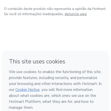
O conteúdo deste produto não representa a opinião da Hotmart.
Se você vir informações inadequadas,
denuncie aqui
em Amsterdam
em Madrid
em Bogotá
Feito com
❤
em Belo Horizonte
na Cidade do México
Conheça a Hotmart
Idioma
Português