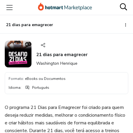
Ir
Ir
Ir
para
para
para
o
o
o
conteúdo
pagamento
rodapé
21 dias para emagrecer
principal
21 dias para emagrecer
Washington Henrique
Formato
:
eBooks ou Documentos
Idioma
:
Português
O programa 21 Dias para Emagrecer foi criado para quem
deseja reduzir medidas, melhorar o condicionamento físico
e criar hábitos mais saudáveis de forma equilibrada e
consciente. Durante 21 dias, você terá acesso a treinos