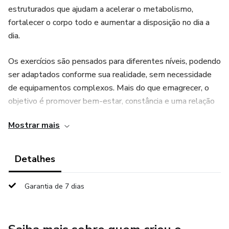
estruturados que ajudam a acelerar o metabolismo,
fortalecer o corpo todo e aumentar a disposição no dia a
dia.
Os exercícios são pensados para diferentes níveis, podendo
ser adaptados conforme sua realidade, sem necessidade
de equipamentos complexos. Mais do que emagrecer, o
objetivo é promover bem-estar, constância e uma relação
mais positiva com o corpo e o movimento. Em 21 dias,
Mostrar mais
você começa a sentir mais energia, mais controle da rotina
e mais confiança para continuar cuidando de si
Detalhes
Garantia de 7 dias