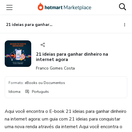
Ir
Ir
Ir
para
para
para
o
o
o
conteúdo
pagamento
rodapé
21 ideias para ganhar dinheiro na internet agora
principal
21 ideias para ganhar dinheiro na
internet agora
Franco Gomes Costa
Formato
:
eBooks ou Documentos
Idioma
:
Português
Aqui você encontra o E-book 21 ideias para ganhar dinheiro
na internet agora: um guia com 21 ideias para conquistar
uma nova renda através da internet Aqui você encontra o