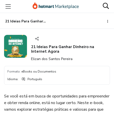
Ir
Ir
Ir
para
para
para
o
o
o
conteúdo
pagamento
rodapé
21 Ideias Para Ganhar Dinheiro na Internet Agora
principal
21 Ideias Para Ganhar Dinheiro na
Internet Agora
Elizan dos Santos Pereira
Formato
:
eBooks ou Documentos
Idioma
:
Português
Se você está em busca de oportunidades para empreender
e obter renda online, está no lugar certo. Neste e-book,
vamos explorar estratégias práticas e valiosas para que