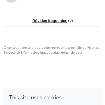
Dúvidas frequentes
O conteúdo deste produto não representa a opinião da Hotmart.
Se você vir informações inadequadas,
denuncie aqui
em Bogotá
em Amsterdam
em Madrid
na Cidade do México
Feito com
❤
em Belo Horizonte