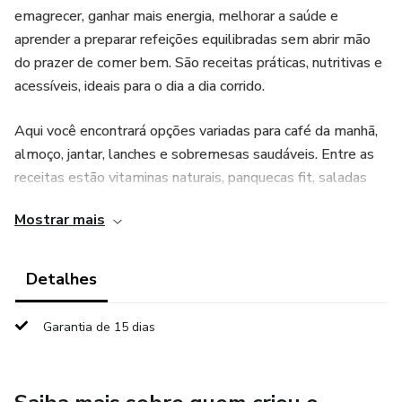
emagrecer, ganhar mais energia, melhorar a saúde e
aprender a preparar refeições equilibradas sem abrir mão
do prazer de comer bem. São receitas práticas, nutritivas e
acessíveis, ideais para o dia a dia corrido.
Aqui você encontrará opções variadas para café da manhã,
almoço, jantar, lanches e sobremesas saudáveis. Entre as
receitas estão vitaminas naturais, panquecas fit, saladas
completas, sucos detox, pratos ricos em proteínas,
Mostrar mais
refeições low carb, receitas sem açúcar e alternativas
leves para matar a vontade de doces sem culpa. Cada
preparo foi pensado para oferecer nutrientes importantes
Detalhes
ao organismo, ajudando no equilíbrio alimentar e no bem-
estar.
Garantia de 15 dias
Além de saborosas, as receitas utilizam ingredientes
fáceis de encontrar e modos de preparo simples,