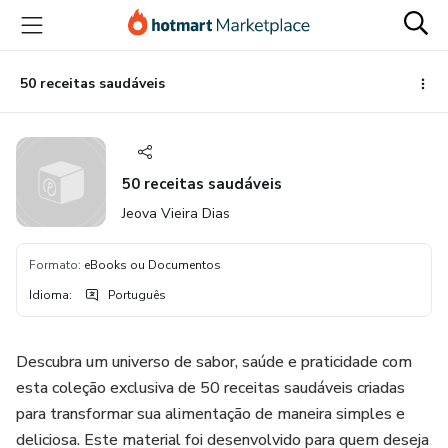
Ir
Ir
Ir
para
para
para
o
o
o
conteúdo
pagamento
rodapé
50 receitas saudáveis
principal
50 receitas saudáveis
Jeova Vieira Dias
Formato
:
eBooks ou Documentos
Idioma
:
Português
Descubra um universo de sabor, saúde e praticidade com
esta coleção exclusiva de 50 receitas saudáveis criadas
para transformar sua alimentação de maneira simples e
deliciosa. Este material foi desenvolvido para quem deseja