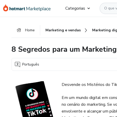
Ir
Ir
Ir
Categorias
para
para
para
o
o
o
conteúdo
pagamento
rodapé
Home
Marketing e vendas
Marketing dig
principal
8 Segredos para um Marketing
Português
Desvende os Mistérios do Ti
Em um mundo digital em cons
no cenário do marketing. Se 
envolvente e alcançar um públ