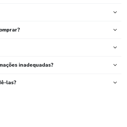
comprar?
rmações inadequadas?
ê-las?