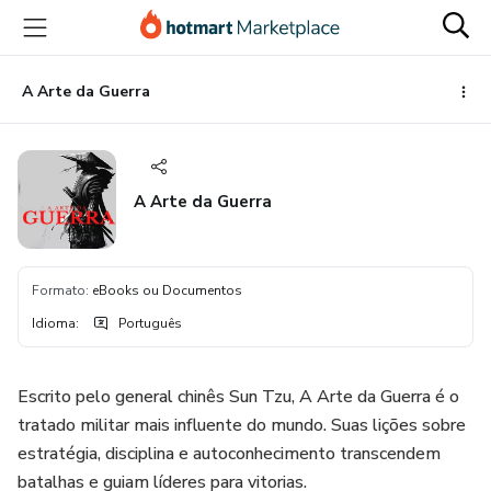
Ir
Ir
Ir
para
para
para
o
o
o
conteúdo
pagamento
rodapé
A Arte da Guerra
principal
A Arte da Guerra
Formato
:
eBooks ou Documentos
Idioma
:
Português
Escrito pelo general chinês Sun Tzu, A Arte da Guerra é o
tratado militar mais influente do mundo. Suas lições sobre
estratégia, disciplina e autoconhecimento transcendem
batalhas e guiam líderes para vitorias.