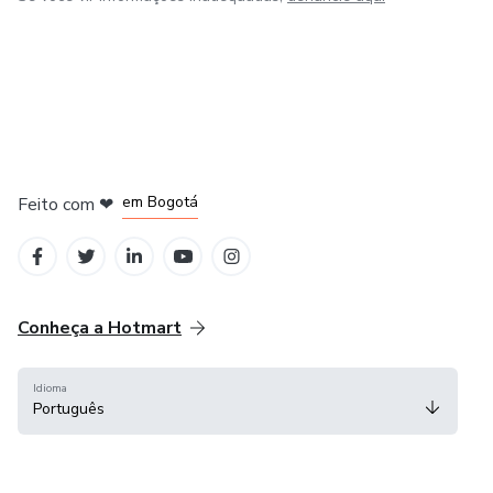
em Amsterdam
em Madrid
em Bogotá
Feito com
❤
em Belo Horizonte
na Cidade do México
Conheça a Hotmart
Idioma
Português