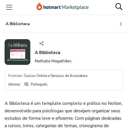
Ir
Ir
Ir
para
para
para
o
o
o
conteúdo
pagamento
rodapé
A Biblioteca
principal
A Biblioteca
Nathalia Magalhães
Formato
:
Cursos Online e Serviços de Assinatura
Idioma
:
Português
A Biblioteca é um template completo e prático no Notion,
desenvolvido para psicólogas que desejam organizar seus
estudos de forma leve e eficiente. Com páginas dedicadas
a cursos, livros, categorias de temas, cronograma de