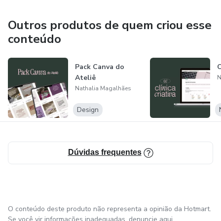
Outros produtos de quem criou esse
conteúdo
Pack Canva do
C
Ateliê
N
Nathalia Magalhães
Design
Dúvidas frequentes
O conteúdo deste produto não representa a opinião da Hotmart.
Se você vir informações inadequadas,
denuncie aqui