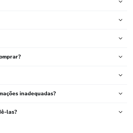
comprar?
rmações inadequadas?
ê-las?