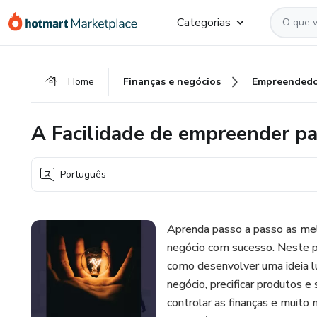
Ir
Ir
Ir
Categorias
para
para
para
o
o
o
conteúdo
pagamento
rodapé
Home
Finanças e negócios
Empreendedo
principal
A Facilidade de empreender p
Português
Aprenda passo a passo as melh
negócio com sucesso. Neste pr
como desenvolver uma ideia lu
negócio, precificar produtos e s
controlar as finanças e muit