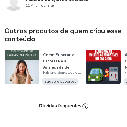
11 Ano Hotmarter
vive
uma vida muito feliz.
Outros produtos de quem criou esse
Neste guia detalhado sobre a felicidade, você aprenderá
conteúdo
que
Como Superar o
sua felicidade não depende de dinheiro, carreira ou status
Estresse e a
na
Ansiedade de
Fabiano Gonçalves de Souza
Forma Definitiva
vida. Tudo começa com você.
D
Saúde e Esportes
Dúvidas frequentes