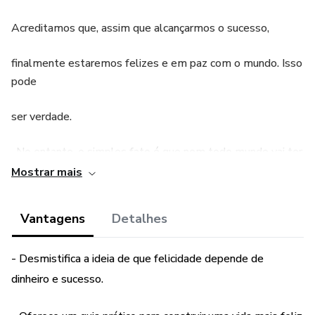
Acreditamos que, assim que alcançarmos o sucesso,
finalmente estaremos felizes e em paz com o mundo. Isso
pode
ser verdade.
. No entanto, o simples fato é que nem todo mundo vai ter
Mostrar mais
sucesso. Apenas uma pequena minoria alcançará o auge da
Vantagens
Detalhes
riqueza e do poder.
A maioria de nós vai ficar preso vivendo vidas medíocres.
- Desmistifica a ideia de que felicidade depende de
dinheiro e sucesso.
Então, a questão é: isso significa que apenas uma pequena