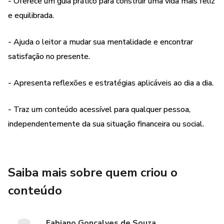
- Oferece um guia prático para construir uma vida mais feliz
porcentagem das pessoas viverá vidas felizes?
e equilibrada.
Os ricos, poderosos e bem sucedidos são os únicos com o
- Ajuda o leitor a mudar sua mentalidade e encontrar
satisfação no presente.
direito de serem felizes?A resposta é, felizmente, não.
- Apresenta reflexões e estratégias aplicáveis ao dia a dia.
Você não precisa nem de dinheiro nem de poder para ter
uma
- Traz um conteúdo acessível para qualquer pessoa,
vida feliz e satisfatória.
independentemente da sua situação financeira ou social.
Afinal, a felicidade é um estado de espírito. Você pode ter
todo
Saiba mais sobre quem criou o
o dinheiro do mundo e ainda assim ser infeliz. Do outro lado
conteúdo
da
moeda, você não pode ter posses mundanas, mas ainda
Fabiano Gonçalves de Souza