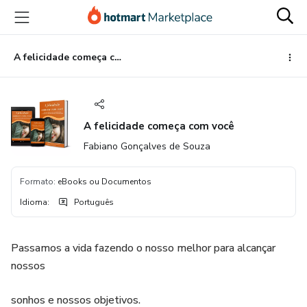
Ir
Ir
Ir
para
para
para
o
o
o
conteúdo
pagamento
rodapé
A felicidade começa com você
principal
A felicidade começa com você
Fabiano Gonçalves de Souza
Formato
:
eBooks ou Documentos
Idioma
:
Português
Passamos a vida fazendo o nosso melhor para alcançar
nossos
sonhos e nossos objetivos.