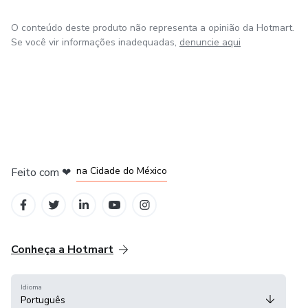
O conteúdo deste produto não representa a opinião da Hotmart.
Se você vir informações inadequadas,
denuncie aqui
em Bogotá
em Amsterdam
em Madrid
na Cidade do México
Feito com
❤
em Belo Horizonte
Conheça a Hotmart
Idioma
Português