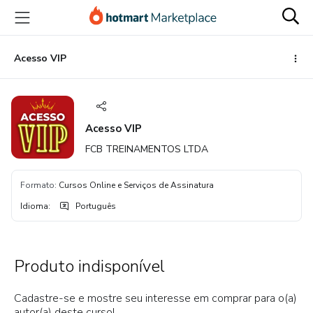
Ir
Ir
Ir
para
para
para
o
o
o
conteúdo
pagamento
rodapé
Acesso VIP
principal
Acesso VIP
FCB TREINAMENTOS LTDA
Formato
:
Cursos Online e Serviços de Assinatura
Idioma
:
Português
Produto indisponível
Cadastre-se e mostre seu interesse em comprar para o(a)
autor(a) deste curso!