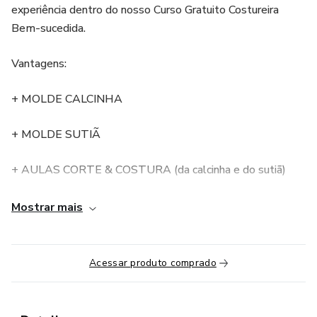
experiência dentro do nosso Curso Gratuito Costureira
Bem-sucedida.
Vantagens:
+ MOLDE CALCINHA
+ MOLDE SUTIÃ
+ AULAS CORTE & COSTURA (da calcinha e do sutiã)
+ TIRA DÚVIDAS AO VIVO
Mostrar mais
+ GRUPO VIP DE WHATSAPP
Acessar produto comprado
+ ACESSO VITALÍCIO