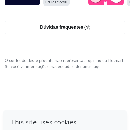
Educacional
Dúvidas frequentes
O conteúdo deste produto não representa a opinião da Hotmart.
Se você vir informações inadequadas,
denuncie aqui
em Amsterdam
em Madrid
em Bogotá
Feito com
❤
em Belo Horizonte
na Cidade do México