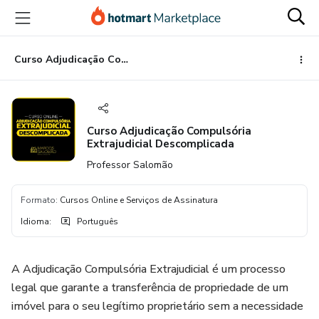
Ir
Ir
Ir
para
para
para
o
o
o
conteúdo
pagamento
rodapé
Curso Adjudicação Compulsória Extrajudicial Descomplicada
principal
Curso Adjudicação Compulsória
Extrajudicial Descomplicada
Professor Salomão
Formato
:
Cursos Online e Serviços de Assinatura
Idioma
:
Português
A Adjudicação Compulsória Extrajudicial é um processo
legal que garante a transferência de propriedade de um
imóvel para o seu legítimo proprietário sem a necessidade