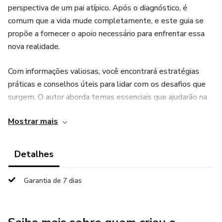
perspectiva de um pai atípico. Após o diagnóstico, é
comum que a vida mude completamente, e este guia se
propõe a fornecer o apoio necessário para enfrentar essa
nova realidade.
Com informações valiosas, você encontrará estratégias
práticas e conselhos úteis para lidar com os desafios que
surgem. O autor aborda temas essenciais que ajudarão na
compreensão do autismo, além de oferecer reflexões que
Mostrar mais
podem auxiliar no dia a dia.
Este livro é uma ferramenta indispensável para famílias
Detalhes
que buscam navegar por essa jornada com mais segurança
e entendimento. Não hesite em adicionar essa leitura
Garantia de 7 dias
valiosa à sua coleção e permita-se entender mais sobre o
autismo de maneira acolhedora e informativa.