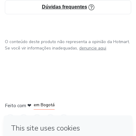
Dúvidas frequentes
O conteúdo deste produto não representa a opinião da Hotmart.
Se você vir informações inadequadas,
denuncie aqui
em Amsterdam
em Madrid
em Bogotá
Feito com
❤
em Belo Horizonte
na Cidade do México