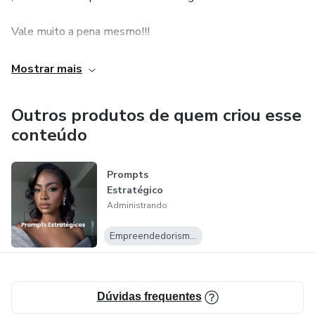
Vale muito a pena mesmo!!!
Sobre o conteúdo do curso :
Mostrar mais
Ótimo conteúdo,vídeos explicativos , PDFs para melhor
Outros produtos de quem criou esse
explicação e entendimento, exercícios para tirar a dúvida e
conteúdo
muito mas.
Não só os cursos, mas os produtos são de qualidade então
Prompts
Estratégico
não percam tempo!!!
Administrando
Empreendedorismo Digital
Dúvidas frequentes