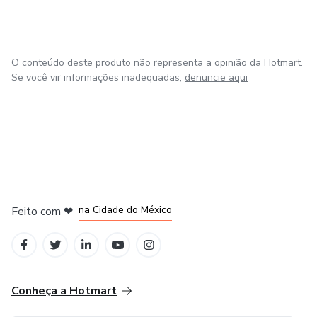
O conteúdo deste produto não representa a opinião da Hotmart.
Se você vir informações inadequadas,
denuncie aqui
em Bogotá
em Amsterdam
em Madrid
na Cidade do México
Feito com
❤
em Belo Horizonte
Conheça a Hotmart