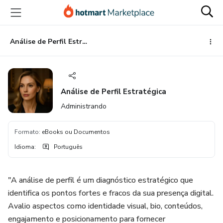
Ir
Ir
Ir
para
para
para
o
o
o
conteúdo
pagamento
rodapé
Análise de Perfil Estratégica
principal
Análise de Perfil Estratégica
Administrando
Formato
:
eBooks ou Documentos
Idioma
:
Português
"A análise de perfil é um diagnóstico estratégico que
identifica os pontos fortes e fracos da sua presença digital.
Avalio aspectos como identidade visual, bio, conteúdos,
engajamento e posicionamento para fornecer