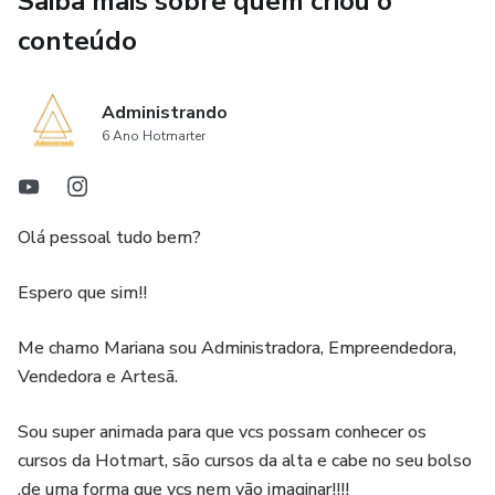
Saiba mais sobre quem criou o
A analise pode demorar até uma semana para se entregue
por conta da demanda.
conteúdo
Administrando
6 Ano Hotmarter
Olá pessoal tudo bem?
Espero que sim!!
Me chamo Mariana sou Administradora, Empreendedora,
Vendedora e Artesã.
Sou super animada para que vcs possam conhecer os
cursos da Hotmart, são cursos da alta e cabe no seu bolso
,de uma forma que vcs nem vão imaginar!!!!