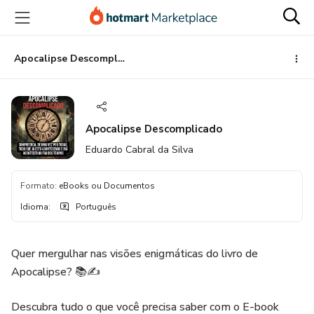
Ir
Ir
Ir
para
para
para
o
o
o
conteúdo
pagamento
rodapé
Apocalipse Descomplicado
principal
Apocalipse Descomplicado
Eduardo Cabral da Silva
Formato
:
eBooks ou Documentos
Idioma
:
Português
Quer mergulhar nas visões enigmáticas do livro de
Apocalipse? 📚✍️
Descubra tudo o que você precisa saber com o E-book