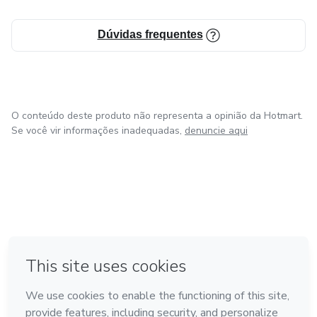
Dúvidas frequentes
O conteúdo deste produto não representa a opinião da Hotmart.
Se você vir informações inadequadas,
denuncie aqui
em Bogotá
em Amsterdam
em Madrid
na Cidade do México
Feito com
❤
em Belo Horizonte