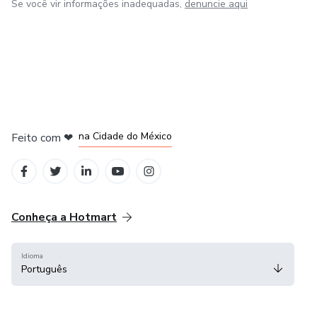
Se você vir informações inadequadas,
denuncie aqui
em Bogotá
em Amsterdam
em Madrid
na Cidade do México
Feito com
❤
em Belo Horizonte
Conheça a Hotmart
Idioma
Português