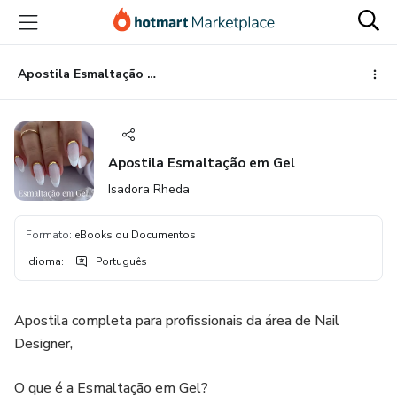
Ir
Ir
Ir
para
para
para
o
o
o
conteúdo
pagamento
rodapé
Apostila Esmaltação em Gel
principal
Apostila Esmaltação em Gel
Isadora Rheda
Formato
:
eBooks ou Documentos
Idioma
:
Português
Apostila completa para profissionais da área de Nail
Designer,
O que é a Esmaltação em Gel?