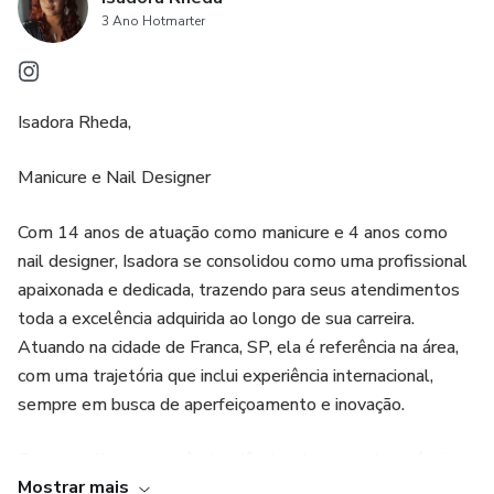
3 Ano Hotmarter
Isadora Rheda,
Manicure e Nail Designer
Com 14 anos de atuação como manicure e 4 anos como
nail designer, Isadora se consolidou como uma profissional
apaixonada e dedicada, trazendo para seus atendimentos
toda a excelência adquirida ao longo de sua carreira.
Atuando na cidade de Franca, SP, ela é referência na área,
com uma trajetória que inclui experiência internacional,
sempre em busca de aperfeiçoamento e inovação.
Com um olhar atento às tendências do mercado e técnicas
Mostrar mais
modernas, Isadora transforma as unhas de suas clientes