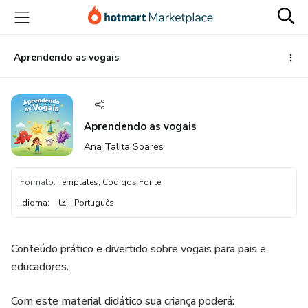
Ir
Ir
Ir
para
para
para
o
o
o
conteúdo
pagamento
rodapé
Aprendendo as vogais
principal
Aprendendo as vogais
Ana Talita Soares
Formato
:
Templates, Códigos Fonte
Idioma
:
Português
Conteúdo prático e divertido sobre vogais para pais e
educadores.
Com este material didático sua criança poderá: