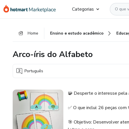
Ir
Ir
Ir
Categorias
para
para
para
o
o
o
conteúdo
pagamento
rodapé
Home
Ensino e estudo acadêmico
Educa
principal
Arco-íris do Alfabeto
Português
🧩 Desperte o interesse pela
✅ O que inclui: 26 peças com 
🎯 Objetivo: Desenvolver aten