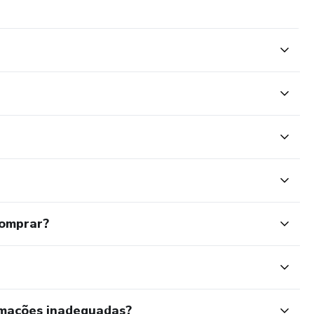
comprar?
rmações inadequadas?