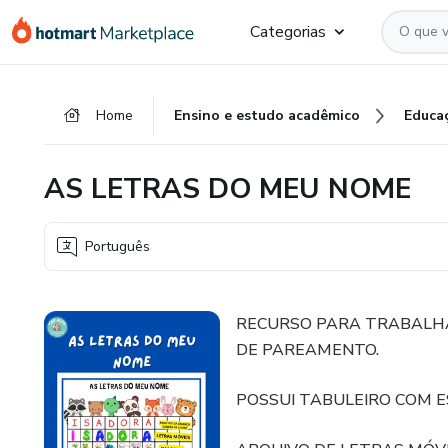
Ir
Ir
Ir
Categorias
para
para
para
o
o
o
conteúdo
pagamento
rodapé
Home
Ensino e estudo acadêmico
Educa
principal
AS LETRAS DO MEU NOME
Português
RECURSO PARA TRABALHA
DE PAREAMENTO.
POSSUI TABULEIRO COM 