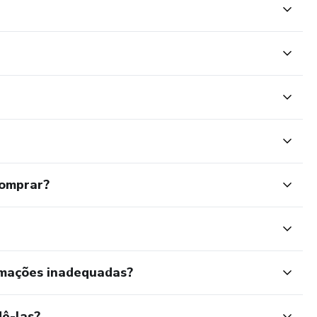
comprar?
rmações inadequadas?
ê-las?