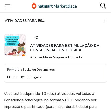
Ir
Ir
Ir
para
para
para
o
o
o
conteúdo
pagamento
rodapé
ATIVIDADES PARA ESTIMULAÇÃO DA CONSCIÊNCIA FONOLÓGICA
principal
ATIVIDADES PARA ESTIMULAÇÃO DA
CONSCIÊNCIA FONOLÓGICA
Anelise Maria Nogueira Dourado
Formato
:
eBooks ou Documentos
Idioma
:
Português
Você está adquirindo 10 (dez) atividades voltadas à
Consciência fonológica, no formato PDF, podendo ser
impresso e plastificado (para maior durabilidade) para