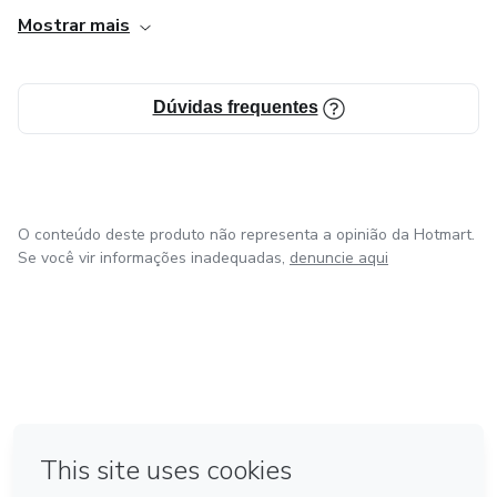
Mostrar mais
Dúvidas frequentes
O conteúdo deste produto não representa a opinião da Hotmart.
Se você vir informações inadequadas,
denuncie aqui
em Amsterdam
em Madrid
em Bogotá
Feito com
❤
em Belo Horizonte
na Cidade do México