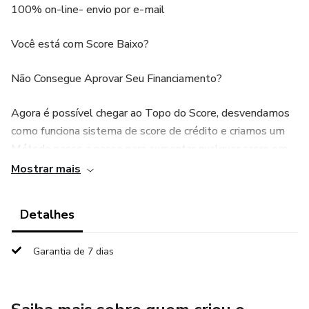
100% on-line- envio por e-mail
Você está com Score Baixo?
Não Consegue Aprovar Seu Financiamento?
Agora é possível chegar ao Topo do Score, desvendamos
como funciona sistema de score de crédito e criamos um
Método passo a passo para aumentar qualquer score em
uma semana. .
Mostrar mais
Não perca tempo, os melhores cartões, empréstimos e
Detalhes
financiamentos estão lá no topo do Score.
Garantia de 7 dias
Passo a Passo Para Aumentar Seu Score De Credito
Realize o Sonho Da Casa Propria ou Carro
Material 100% on-line, enviado por e-mail ou whatsapp.