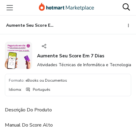
Ir
Ir
Ir
para
para
para
o
o
o
conteúdo
pagamento
rodapé
Aumente Seu Score Em 7 Dias
principal
Aumente Seu Score Em 7 Dias
Atividades Técnicas de Informática e Tecnologia
Formato
:
eBooks ou Documentos
Idioma
:
Português
Descrição Do Produto
Manual Do Score Alto