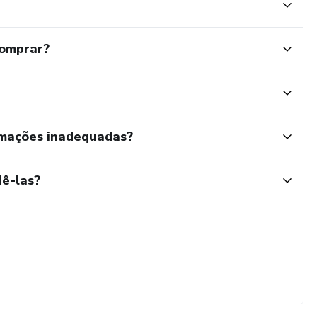
comprar?
rmações inadequadas?
ê-las?