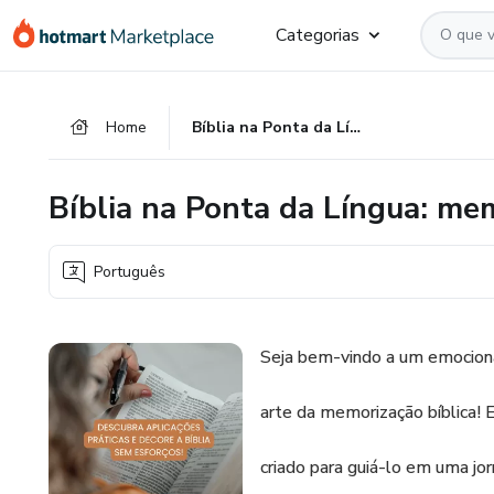
Ir
Ir
Ir
Categorias
para
para
para
o
o
o
conteúdo
pagamento
rodapé
Home
Bíblia na Ponta da Língua: memorização sem esforço
principal
Bíblia na Ponta da Língua: mem
Português
Seja bem-vindo a um emociona
arte da memorização bíblica!
criado para guiá-lo em uma jo