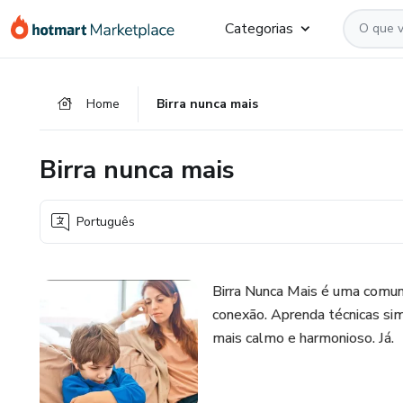
Ir
Ir
Ir
Categorias
para
para
para
o
o
o
conteúdo
pagamento
rodapé
Home
Birra nunca mais
principal
Birra nunca mais
Português
Birra Nunca Mais é uma comuni
conexão. Aprenda técnicas sim
mais calmo e harmonioso. Já.