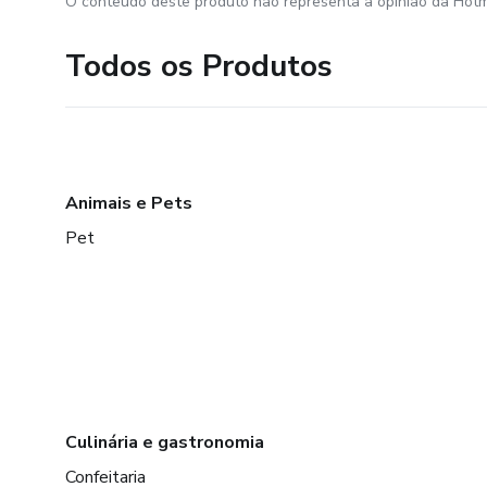
O conteúdo deste produto não representa a opinião da Hotm
Todos os Produtos
Animais e Pets
Pet
Culinária e gastronomia
Confeitaria