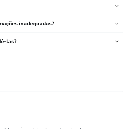
rmações inadequadas?
ê-las?