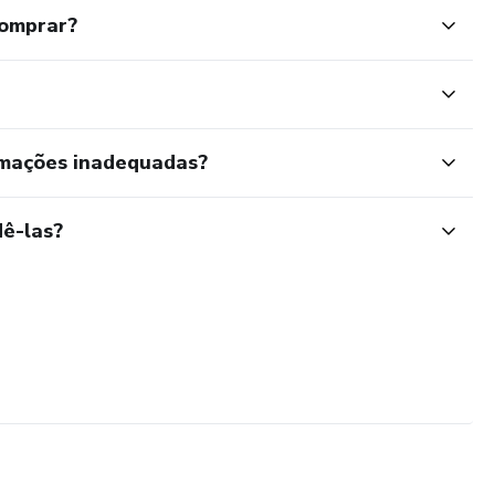
comprar?
rmações inadequadas?
ê-las?