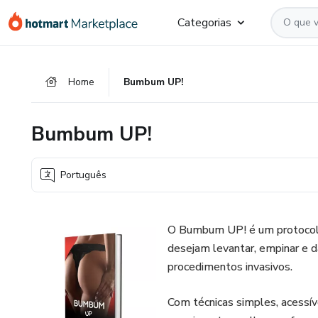
Ir
Ir
Ir
Categorias
para
para
para
o
o
o
conteúdo
pagamento
rodapé
Home
Bumbum UP!
principal
Bumbum UP!
Português
O Bumbum UP! é um protocolo 
desejam levantar, empinar e 
procedimentos invasivos.
Com técnicas simples, acessíve