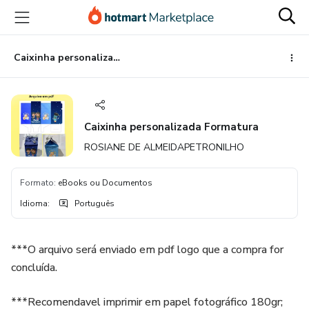
Ir
Ir
Ir
para
para
para
o
o
o
conteúdo
pagamento
rodapé
Caixinha personalizada Formatura
principal
Caixinha personalizada Formatura
ROSIANE DE ALMEIDAPETRONILHO
Formato
:
eBooks ou Documentos
Idioma
:
Português
***O arquivo será enviado em pdf logo que a compra for
concluída.
***Recomendavel imprimir em papel fotográfico 180gr;