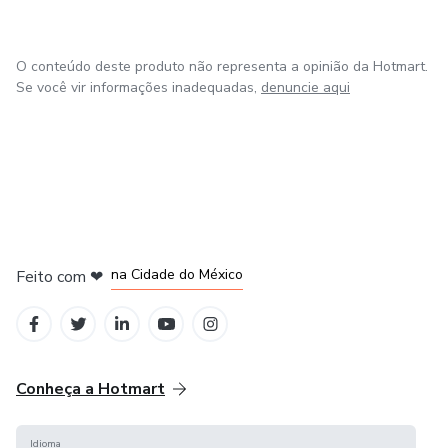
O conteúdo deste produto não representa a opinião da Hotmart.
Se você vir informações inadequadas,
denuncie aqui
em Bogotá
em Amsterdam
em Madrid
na Cidade do México
Feito com
❤
em Belo Horizonte
Conheça a Hotmart
Idioma