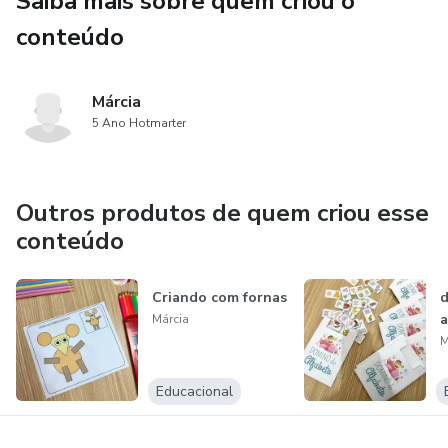
Saiba mais sobre quem criou o
conteúdo
Márcia
5 Ano Hotmarter
Outros produtos de quem criou esse
conteúdo
Criando com fornas
a
Márcia
M
Educacional