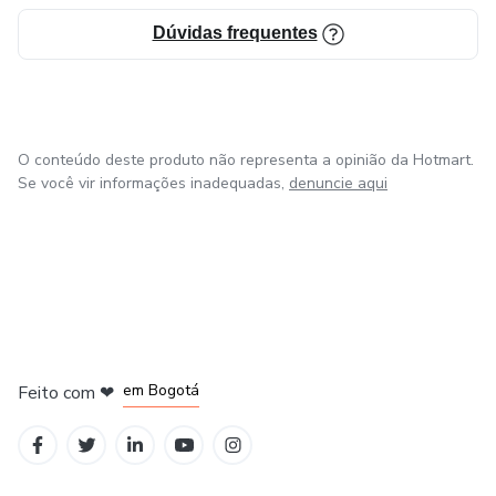
Dúvidas frequentes
O conteúdo deste produto não representa a opinião da Hotmart.
Se você vir informações inadequadas,
denuncie aqui
em Amsterdam
em Madrid
em Bogotá
Feito com
❤
em Belo Horizonte
na Cidade do México