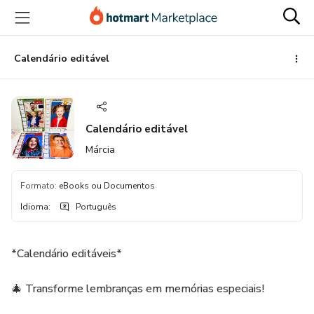
Ir
Ir
Ir
para
para
para
o
o
o
conteúdo
pagamento
rodapé
Calendário editável
principal
Calendário editável
Márcia
Formato
:
eBooks ou Documentos
Idioma
:
Português
*Calendário editáveis*
🎄 Transforme lembranças em memórias especiais!