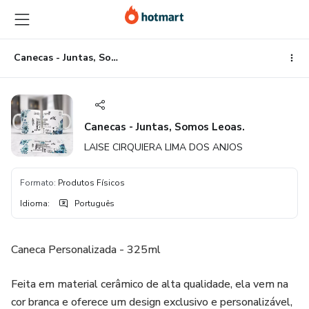
Ir
Ir
Ir
para
para
para
o
o
o
conteúdo
pagamento
rodapé
Canecas - Juntas, Somos Leoas.
principal
Canecas - Juntas, Somos Leoas.
LAISE CIRQUIERA LIMA DOS ANJOS
Formato
:
Produtos Físicos
Idioma
:
Português
Caneca Personalizada - 325ml
Feita em material cerâmico de alta qualidade, ela vem na
cor branca e oferece um design exclusivo e personalizável,