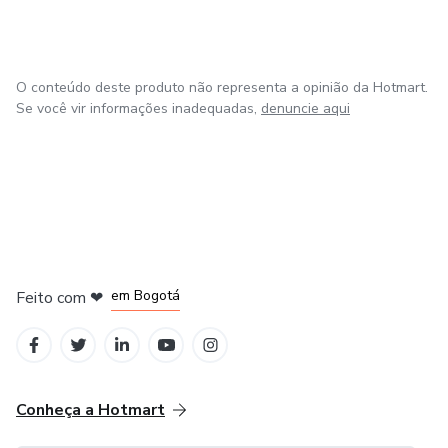
O conteúdo deste produto não representa a opinião da Hotmart.
Se você vir informações inadequadas,
denuncie aqui
em Amsterdam
em Madrid
em Bogotá
Feito com
❤
em Belo Horizonte
na Cidade do México
Conheça a Hotmart