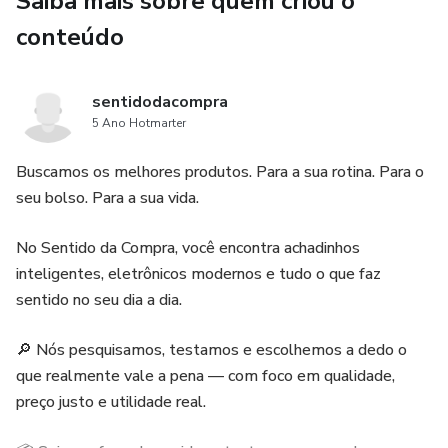
Saiba mais sobre quem criou o
conteúdo
para ser o guia simples, direto e prático que faltava.
Um passo a passo completo para você conquistar sua vaga
sentidodacompra
e construir uma carreira sólida, independente da área onde
5 Ano Hotmarter
trabalha.
Buscamos os melhores produtos. Para a sua rotina. Para o
✨ O QUE VOCÊ VAI ENCONTRAR AQUI
seu bolso. Para a sua vida.
Este e-book foi estruturado de forma inteligente e
No Sentido da Compra, você encontra achadinhos
evolutiva. Cada capítulo representa um degrau da sua
inteligentes, eletrônicos modernos e tudo o que faz
jornada profissional.
sentido no seu dia a dia.
Você vai aprender:
🔎 Nós pesquisamos, testamos e escolhemos a dedo o
que realmente vale a pena — com foco em qualidade,
✔ Como descobrir seus talentos e pontos fortes
preço justo e utilidade real.