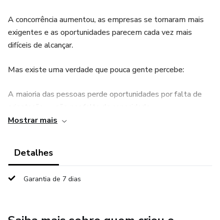
A concorrência aumentou, as empresas se tornaram mais
exigentes e as oportunidades parecem cada vez mais
difíceis de alcançar.
Mas existe uma verdade que pouca gente percebe:
A maioria das pessoas perde oportunidades por falta de
orientação — não por falta de capacidade.
Mostrar mais
Muitos não sabem montar um currículo que chama atenção.
Detalhes
Outros travam na hora da entrevista.
Garantia de 7 dias
Alguns até conseguem entrar, mas não sabem como
crescer no emprego.
E é exatamente por isso que este e-book foi criado: