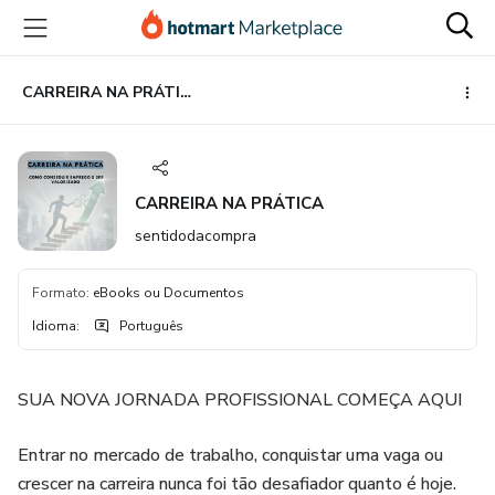
Ir
Ir
Ir
para
para
para
o
o
o
conteúdo
pagamento
rodapé
CARREIRA NA PRÁTICA
principal
CARREIRA NA PRÁTICA
sentidodacompra
Formato
:
eBooks ou Documentos
Idioma
:
Português
SUA NOVA JORNADA PROFISSIONAL COMEÇA AQUI
Entrar no mercado de trabalho, conquistar uma vaga ou
crescer na carreira nunca foi tão desafiador quanto é hoje.