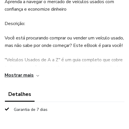
Aprenda a navegar o mercado de veículos usados com
confiança e economize dinheiro
Descrição:
Você está procurando comprar ou vender um veículo usado,
mas não sabe por onde começar? Este eBook é para você!
"Veículos Usados de A a Z" é um guia completo que cobre
tudo o que você precisa saber para navegar o mercado de
veículos usados com confiança:
Mostrar mais
- Como avaliar o valor de um veículo usado
Detalhes
- Como verificar a história do veículo
Garantia de 7 dias
- Como realizar uma inspeção veicular