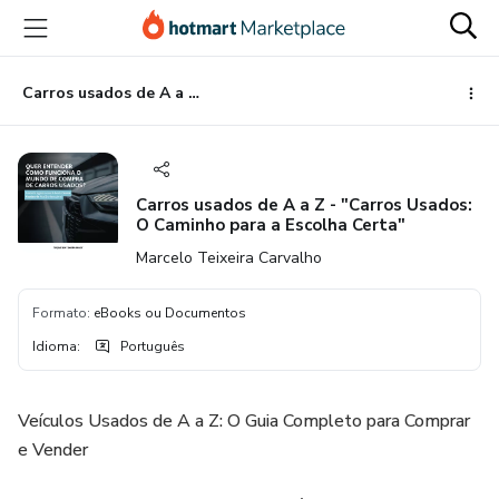
Ir
Ir
Ir
para
para
para
o
o
o
conteúdo
pagamento
rodapé
Carros usados de A a Z - "Carros Usados: O Caminho para a Escolha Certa"
principal
Carros usados de A a Z - "Carros Usados:
O Caminho para a Escolha Certa"
Marcelo Teixeira Carvalho
Formato
:
eBooks ou Documentos
Idioma
:
Português
Veículos Usados de A a Z: O Guia Completo para Comprar
e Vender