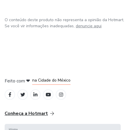
Ebooks práticos e inspiradores sobre desenvolvimento
pessoal, autoconhecimento e motivação.
O conteúdo deste produto não representa a opinião da Hotmart.
Meu Compromisso:
Se você vir informações inadequadas,
denuncie aqui
Oferecer conteúdo de alta qualidade, suporte excepcional
e preços acessíveis.
Conecte-se comigo:
em Bogotá
em Amsterdam
em Madrid
E-mail: marceloteixecar@hotmail.com
na Cidade do México
Feito com
❤
em Belo Horizonte
Telefone: +55 (11) 94034-0409
Seja Bem-Vindo!
Conheça a Hotmart
Estou aqui para ajudá-lo a crescer e alcançar seus
objetivos.
Idioma