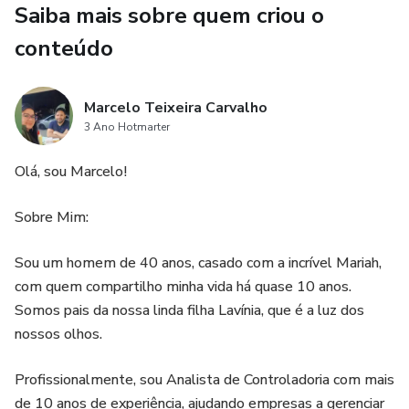
- Como negociar o preço
Saiba mais sobre quem criou o
conteúdo
- Como evitar golpes e fraudes
- Como documentar a compra ou venda
Marcelo Teixeira Carvalho
3 Ano Hotmarter
Benefícios:
Olá, sou Marcelo!
- Economize dinheiro evitando erros caros
Sobre Mim:
- Aprenda a avaliar o valor real do veículo
Sou um homem de 40 anos, casado com a incrível Mariah,
- Desenvolva habilidades de negociação eficazes
com quem compartilho minha vida há quase 10 anos.
Somos pais da nossa linda filha Lavínia, que é a luz dos
- Proteja-se contra golpes e fraudes
nossos olhos.
Preço: R$ 47,00
Profissionalmente, sou Analista de Controladoria com mais
de 10 anos de experiência, ajudando empresas a gerenciar