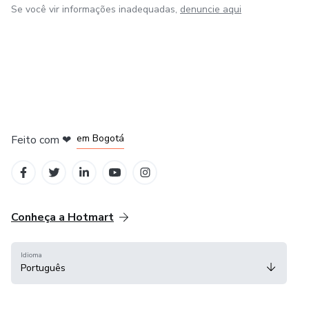
Se você vir informações inadequadas,
denuncie aqui
em Amsterdam
em Madrid
em Bogotá
Feito com
❤
em Belo Horizonte
na Cidade do México
Conheça a Hotmart
Idioma
Português