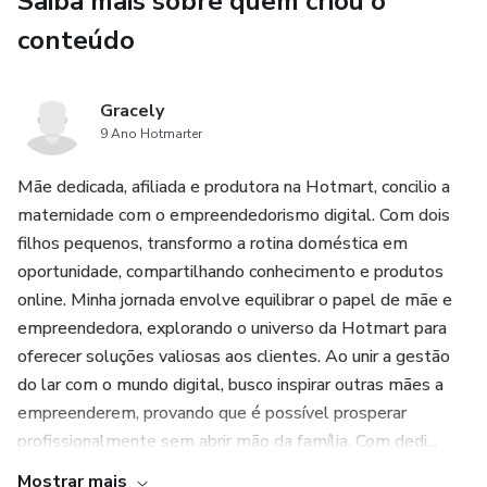
Saiba mais sobre quem criou o
inteligente!
conteúdo
Gracely
9 Ano Hotmarter
Mãe dedicada, afiliada e produtora na Hotmart, concilio a
maternidade com o empreendedorismo digital. Com dois
filhos pequenos, transformo a rotina doméstica em
oportunidade, compartilhando conhecimento e produtos
online. Minha jornada envolve equilibrar o papel de mãe e
empreendedora, explorando o universo da Hotmart para
oferecer soluções valiosas aos clientes. Ao unir a gestão
do lar com o mundo digital, busco inspirar outras mães a
empreenderem, provando que é possível prosperar
profissionalmente sem abrir mão da família. Com dedi...
Mostrar mais