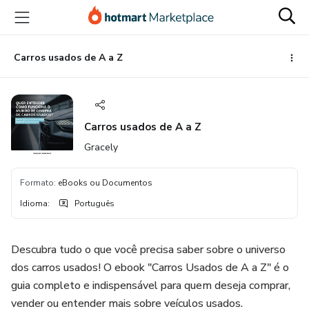
Ir
Ir
Ir
para
para
para
o
o
o
conteúdo
pagamento
rodapé
Carros usados de A a Z
principal
Carros usados de A a Z
Gracely
Formato
:
eBooks ou Documentos
Idioma
:
Português
Descubra tudo o que você precisa saber sobre o universo
dos carros usados! O ebook "Carros Usados de A a Z" é o
guia completo e indispensável para quem deseja comprar,
vender ou entender mais sobre veículos usados.