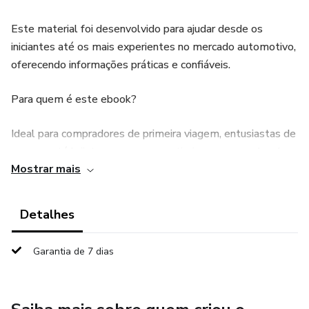
Este material foi desenvolvido para ajudar desde os
iniciantes até os mais experientes no mercado automotivo,
oferecendo informações práticas e confiáveis.
Para quem é este ebook?
Ideal para compradores de primeira viagem, entusiastas de
carros e até lojistas que querem otimizar suas vendas de
Mostrar mais
veículos usados.
Transforme a experiência de adquirir um carro usado em
Detalhes
algo seguro, lucrativo e sem dores de cabeça. Baixe agora
o "Carros Usados de A a Z" e torne-se um especialista no
Garantia de 7 dias
assunto!
Garanta o seu exemplar hoje e acelere rumo a um negócio