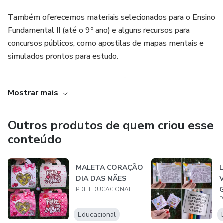
Também oferecemos materiais selecionados para o Ensino
Fundamental II (até o 9º ano) e alguns recursos para
concursos públicos, como apostilas de mapas mentais e
simulados prontos para estudo.
Criada por professora com experiência real em sala de aula,
Mostrar mais
a PDF Educacional valoriza a prática docente e oferece
soluções criativas, acessíveis e prontas para imprimir.
Outros produtos de quem criou esse
Ideal para quem busca praticidade, inovação e materiais
conteúdo
que encantam!
MALETA CORAÇÃO
DIA DAS MÃES
PDF EDUCACIONAL
P
Educacional