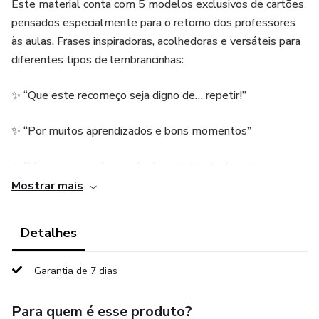
Este material conta com 5 modelos exclusivos de cartões
pensados especialmente para o retorno dos professores
às aulas. Frases inspiradoras, acolhedoras e versáteis para
diferentes tipos de lembrancinhas:
✨ “Que este recomeço seja digno de… repetir!”
✨ “Por muitos aprendizados e bons momentos”
✨ “Uma pequena forma de demonstrar todo o nosso
carinho”
Mostrar mais
✨ “Que neste retorno possamos compartilhar…”
Detalhes
✨ “Que esta caneta represente a importância do seu
Garantia de 7 dias
papel!”
Para quem é esse produto?
🖊️ Ideais para serem entregues com: