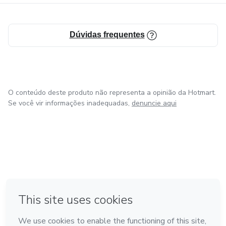
Dúvidas frequentes
O conteúdo deste produto não representa a opinião da Hotmart.
Se você vir informações inadequadas,
denuncie aqui
em Amsterdam
em Madrid
em Bogotá
Feito com
❤
em Belo Horizonte
na Cidade do México