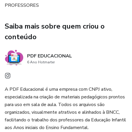
PROFESSORES
→ Balas, chocolates, canetas, bloquinhos, chaveiros ou
mimos simbólicos.
Saiba mais sobre quem criou o
🖨️ Formato PDF – pronto para imprimir
conteúdo
💼 Perfeito para coordenação pedagógica, direção e
escolas que valorizam seus educadores desde o primeiro
PDF EDUCACIONAL
6 Ano Hotmarter
dia.
A PDF Educacional é uma empresa com CNPJ ativo,
especializada na criação de materiais pedagógicos prontos
para uso em sala de aula. Todos os arquivos são
organizados, visualmente atrativos e alinhados à BNCC,
facilitando o trabalho dos professores da Educação Infantil
aos Anos iniciais do Ensino Fundamental.