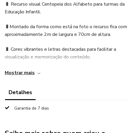
🐛 Recurso visual Centopeia dos Alfabeto para turmas da
Educação Infantil.
🐛Montado da forma como está na foto o recurso fica com
aproximadamente 2m de largura e 70cm de altura.
🐛 Cores vibrantes e letras destacadas para facilitar a
visualização e memorização do conteúdo.
🖨️O material tem páginas 32 páginas em PDF pronto para
Mostrar mais
impressão.
Detalhes
Garantia de 7 dias