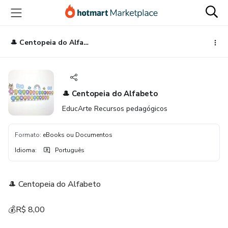
Ir
Ir
Ir
para
para
para
o
o
o
conteúdo
pagamento
rodapé
🎩 Centopeia do Alfabeto
principal
🎩 Centopeia do Alfabeto
EducArte Recursos pedagógicos
Formato
:
eBooks ou Documentos
Idioma
:
Português
🎩 Centopeia do Alfabeto
💰R$ 8,00