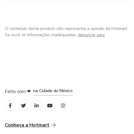
O conteúdo deste produto não representa a opinião da Hotmart.
Se você vir informações inadequadas,
denuncie aqui
em Bogotá
em Amsterdam
em Madrid
na Cidade do México
Feito com
❤
em Belo Horizonte
Conheça a Hotmart