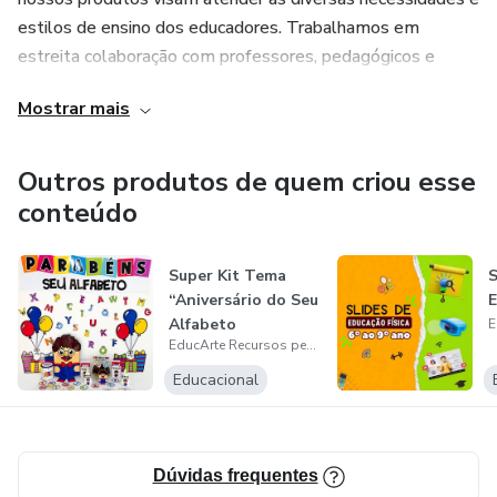
estilos de ensino dos educadores. Trabalhamos em
estreita colaboração com professores, pedagógicos e
especialistas em educação para garantir que nossos
Mostrar mais
recursos sejam não apenas atraentes, mas também
eficazes na promoção da aprendizagem significativa.
Outros produtos de quem criou esse
conteúdo
Super Kit Tema
S
“Aniversário do Seu
Alfabeto
EducArte Recursos pedagógicos
Educacional
Dúvidas frequentes