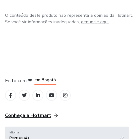
O conteúdo deste produto não representa a opinião da Hotmart.
Se você vir informações inadequadas,
denuncie aqui
em Amsterdam
em Madrid
em Bogotá
Feito com
❤
em Belo Horizonte
na Cidade do México
Conheça a Hotmart
Idioma
Português