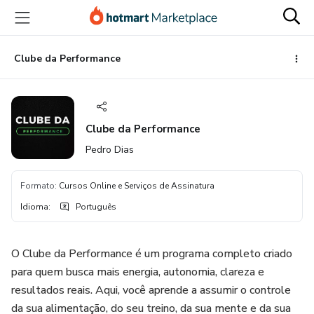
Ir
Ir
Ir
para
para
para
o
o
o
conteúdo
pagamento
rodapé
Clube da Performance
principal
Clube da Performance
Pedro Dias
Formato
:
Cursos Online e Serviços de Assinatura
Idioma
:
Português
O Clube da Performance é um programa completo criado
para quem busca mais energia, autonomia, clareza e
resultados reais. Aqui, você aprende a assumir o controle
da sua alimentação, do seu treino, da sua mente e da sua