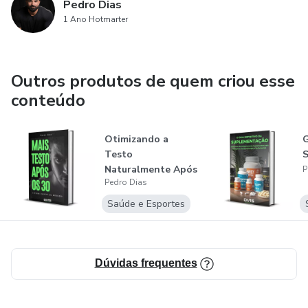
Pedro Dias
1 Ano Hotmarter
Outros produtos de quem criou esse
conteúdo
Otimizando a
G
Testo
Naturalmente Após
P
Pedro Dias
os 30: O Papel
Crucial...
Saúde e Esportes
Dúvidas frequentes